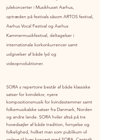
julekoncerter i Musikhuset Aarhus,
optræden på festivals såsom ARTOS festival,
Aarhus Vocal Festival og Aarhus
Kammermusikfestival, deltagelser i
internationale korkonkurrencer samt
udgivelser af både lyd og
videoproduktioner.
SORA s repertoire består af både klassiske
satser for kvindekor, nyere
kompositionsmusik for kvindestemmer samt
folkemusikalske satser fra Danmark, Norden
og andre lande. SORA hviler altså på tre
hovedsøjler af både tradition, fornyelse og
folkelighed, hvilket man som publikum vil
opleve til hver koncert med SORA. Centralt