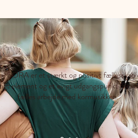
or SORA er et stærkt og positivt fællesskab 
tigt element og et evigt udgangspunkt for vo
fælles arbejde med kormusikken.