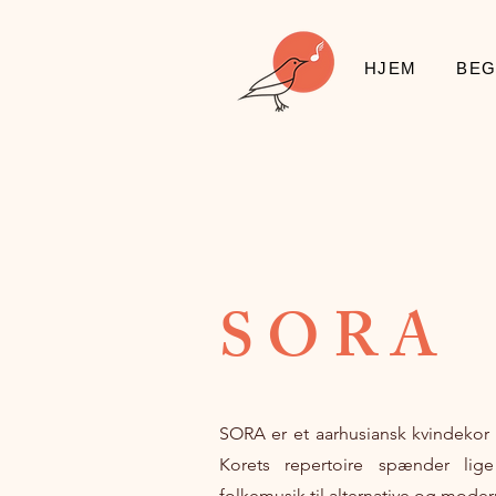
HJEM
BEG
S O R A
SORA er et aarhusiansk kvindekor 
Korets repertoire spænder lig
folkemusik til alternative og mode