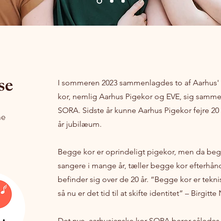
se
I sommeren 2023 sammenlagdes to af Aarhus' 
kor, nemlig Aarhus Pigekor og EVE, sig sammen 
SORA. Sidste år kunne Aarhus Pigekor fejre 20 å
ne
år jubilæum.
Begge kor er oprindeligt pigekor, men da begg
sangere i mange år, tæller begge kor efterhå
befinder sig over de 20 år. “Begge kor er tekn
så nu er det tid til at skifte identitet” – Birgi
Det nye, aarhusianske kor SORA beror således 