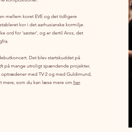
n mellem koret EVE og det tidligere
etableret kor i det aarhusianske kormiljø.
 ord for 'søster', og er dertil Aros, det
gfra.
ebutkoncert. Det blev startskuddet på
udt på mange utroligt spændende projekter,
r, optrædener med TV·2 og med Guldimund,
et mere, som du kan læse mere om
her
.