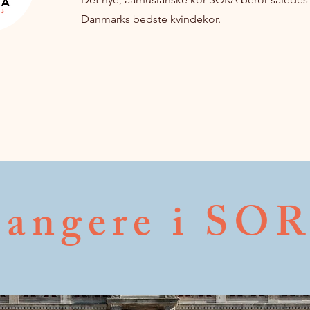
Danmarks bedste kvindekor.
angere i SO