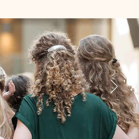
et
res