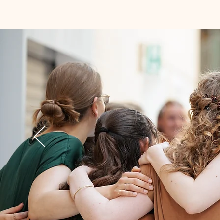
F
vig