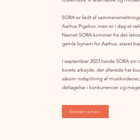
SORA er født af sammensmeltninge
Aarhus Pigekor, men er i dag et vel
Navnet SORA kommer fra det latinske
gamle bynavn for Aarhus, stavet ba
I september 2023 havde SORA sin d
korets arbejde, der allerede har b
såsom indspilning af musikvideoe
deltagelse i konkurrencer og meg
Kontakt os her!