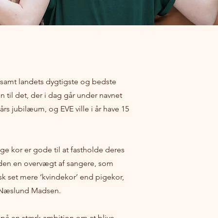
samt landets dygtigste og bedste
til det, der i dag går under navnet
rs jubilæum, og EVE ville i år have 15
e kor er gode til at fastholde deres
nden en overvægt af sangere, som
isk set mere ‘kvindekor’ end pigekor,
tte Næslund Madsen.
på en stærk ambition om at blive